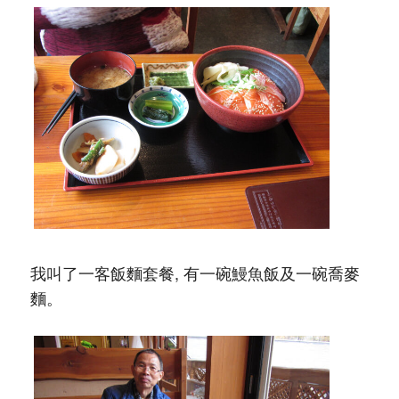
我叫了一客飯麵套餐, 有一碗鰻魚飯及一碗喬麥
麵。