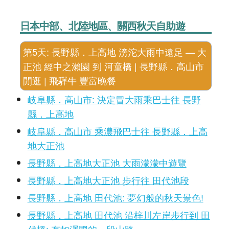
日本中部、北陸地區、關西秋天自助遊
第5天: 長野縣．上高地 滂沱大雨中遠足 — 大
正池 經中之瀨園 到 河童橋 | 長野縣．高山市
閒逛 | 飛驒牛 豐富晚餐
岐阜縣．高山市: 決定冒大雨乘巴士往 長野
縣．上高地
岐阜縣．高山市 乘濃飛巴士往 長野縣．上高
地大正池
長野縣．上高地大正池 大雨濛濛中遊覽
長野縣．上高地大正池 步行往 田代池段
長野縣．上高地 田代池: 夢幻般的秋天景色!
長野縣．上高地 田代池 沿梓川左岸步行到 田
代橋: 有如澤國的一段山路