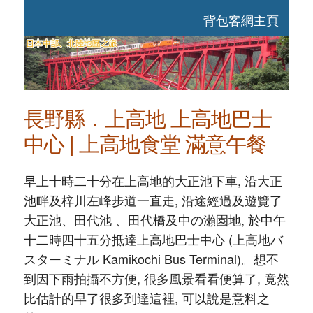
背包客網主頁
長野縣．上高地 上高地巴士
中心 | 上高地食堂 滿意午餐
早上十時二十分在上高地的大正池下車, 沿大正
池畔及梓川左峰步道一直走, 沿途經過及遊覽了
大正池、田代池 、田代橋及中の瀨園地, 於中午
十二時四十五分抵達上高地巴士中心 (上高地バ
スターミナル Kamikochi Bus Terminal)。想不
到因下雨拍攝不方便, 很多風景看看便算了, 竟然
比估計的早了很多到達這裡, 可以說是意料之