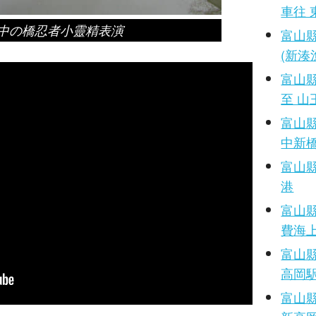
車往 
中の橋忍者小靈精表演
富山
(新湊
富山縣
至 山
富山縣
中新
富山縣
港
富山縣
費海
富山
高岡
富山