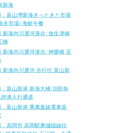
東新湊
縣．富山灣新湊きっときと市場
漁夫市場) 海鮮午餐
 新湊內川運河漫步: 放生津橋
王橋
 新湊內川運河漫步: 神樂橋 至
橋
 新湊內川運河 步行往 富山新
．富山新港 新湊大橋 頂部免
上跨港人行通道
縣．富山新港 乘萬葉線電車返
駅
縣．高岡市 高岡駅乘城端線往