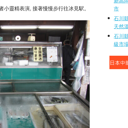
新高岡
者小靈精表演, 接著慢慢步行往冰見駅。
市
石川縣
天然
石川縣
級市