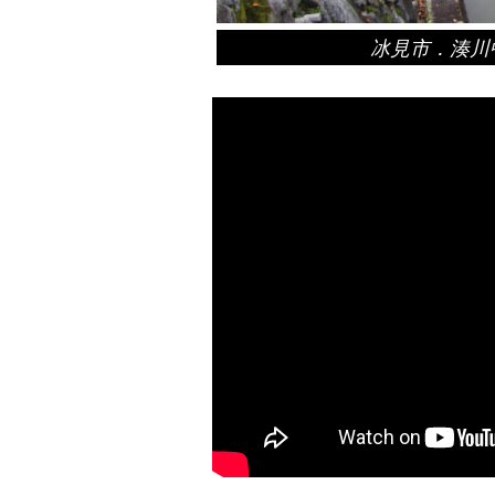
冰見市．湊川