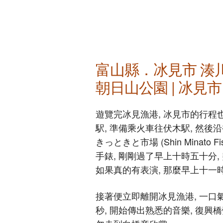
富山縣．冰見市 湊
朝日山公園 | 冰見
遊覽完冰見漁港, 冰見市的行程
駅, 準備乘火車往伏木駅, 然
きっときと市場 (Shin Minato 
手錶, 剛剛過了早上十時五十分
如果真的有表演, 那麼早上十一
接著便立即離開冰見漁港, 一口氣
秒, 開始傳出熟悉的音樂, 復興