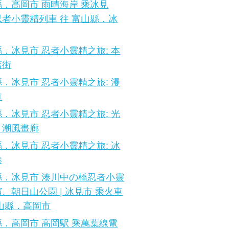
．高岡市 雨晴海岸 乘冰見
者小靈精列車 往 富山縣．冰
．冰見市 忍者小靈精之旅: 本
店街
．冰見市 忍者小靈精之旅: 漫
道
．冰見市 忍者小靈精之旅: 光
、潮風畫廊
．冰見市 忍者小靈精之旅: 冰
港
縣．冰見市 湊川中の橋忍者小靈
、朝日山公園 | 冰見市 乘火車
富山縣．高岡市
．高岡市 高岡駅 乘萬葉線電