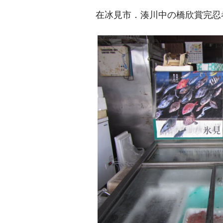
在冰見市．湊川中の橋欣賞完忍