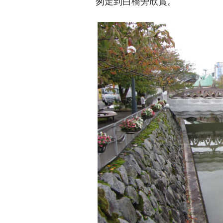
匆走到白橋旁欣賞。