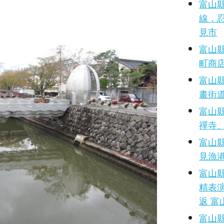
富山縣
線．忍
見市
富山縣
町商
富山縣
畫街
富山縣
禪寺
富山縣
見漁
富山
精表演
返 
富山縣