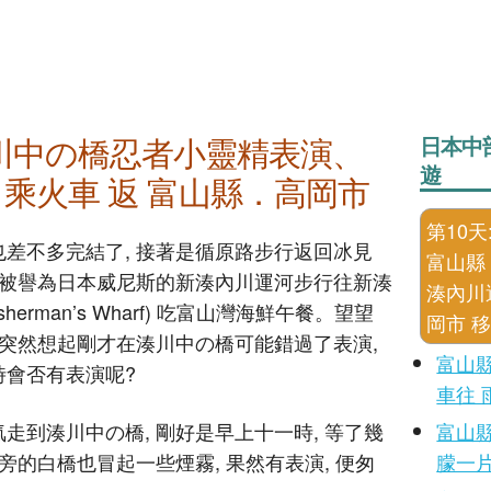
川中の橋忍者小靈精表演、
日本中
遊
市 乘火車 返 富山縣．高岡市
第10天
也差不多完結了, 接著是循原路步行返回冰見
富山縣
後沿被譽為日本威尼斯的新湊內川運河步行往新湊
湊內川
Fisherman’s Wharf) 吃富山灣海鮮午餐。望望
岡市 
, 突然想起剛才在湊川中の橋可能錯過了表演,
富山縣
時會否有表演呢?
車往 
走到湊川中の橋, 剛好是早上十一時, 等了幾
富山縣
橋旁的白橋也冒起一些煙霧, 果然有表演, 便匆
朦一