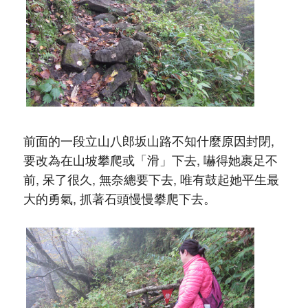
前面的一段立山八郎坂山路不知什麼原因封閉,
要改為在山坡攀爬或「滑」下去, 嚇得她裹足不
前, 呆了很久, 無奈總要下去, 唯有鼓起她平生最
大的勇氣, 抓著石頭慢慢攀爬下去。