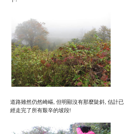
道路雖然仍然崎嶇, 但明顯沒有那麼陡斜, 估計已
經走完了所有艱辛的坡段!