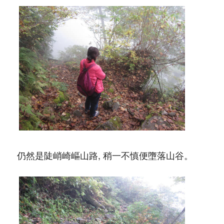
仍然是陡峭崎嶇山路, 稍一不慎便墮落山谷。