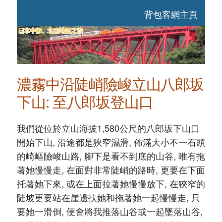
背包客網主頁
濃霧中沿陡峭險峻立山八郎坂
下山: 至八郎坂登山口
我們從位於立山海拔1,580公尺的八郎坂下山口
開始下山, 沿途都是狹窄濕滑, 佈滿大小不一石頭
的崎嶇險峻山路, 腳下是看不到底的山谷, 唯有拖
著她慢慢走, 在面對非常陡峭的路時, 更要在下面
托著她下來, 或在上面拉著她慢慢放下, 在狹窄的
陡坡更要站在崖邊扶她和拖著她一起慢慢走, 只
要她一滑倒, 便會將我推落山谷或一起墜落山谷,