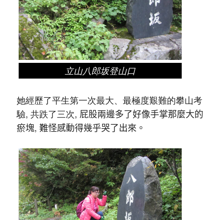
立山八郎坂登山口
她經歷了平生第一次最大、最極度艱難的攀山考
驗, 共跌了三次,
屁股兩邊多了好像手掌那麼大的
瘀塊, 難怪感動得幾乎哭了出來。