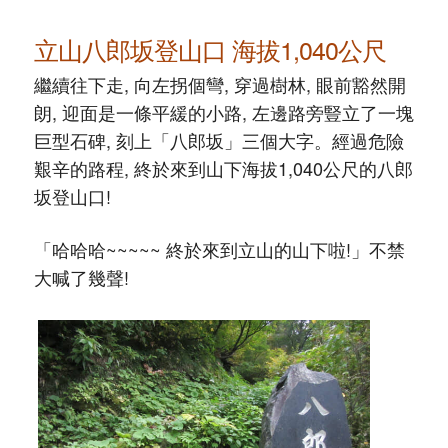
立山八郎坂登山口 海拔1,040公尺
繼續往下走, 向左拐個彎, 穿過樹林, 眼前豁然開
朗, 迎面是一條平緩的小路, 左邊路旁豎立了一塊
巨型石碑, 刻上「八郎坂」三個大字。經過危險
艱辛的路程, 終於來到山下海拔1,040公尺的八郎
坂登山口!
「哈哈哈~~~~~ 終於來到立山的山下啦!」不禁
大喊了幾聲!