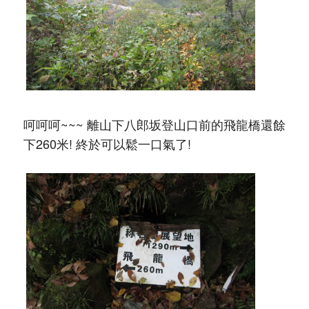
呵呵呵~~~ 離山下八郎坂登山口前的飛龍橋還餘
下260米! 終於可以鬆一口氣了!