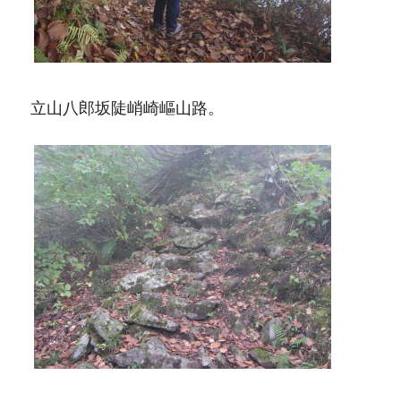
立山八郎坂陡峭崎嶇山路。