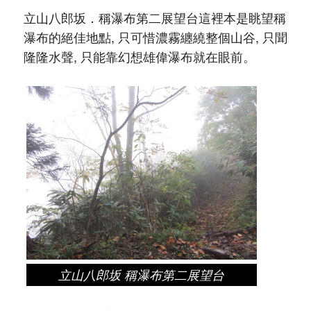
立山八郎坂．稱瀑布第二展望台這裡本是眺望稱
瀑布的絕佳地點, 只可惜濃霧纏繞整個山谷, 只聞
隆隆水聲, 只能靠幻想雄偉瀑布就在眼前。
立山八郎坂 稱瀑布第二展望台