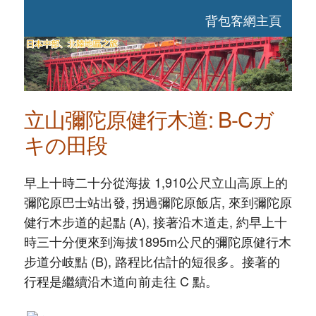
背包客網主頁
立山彌陀原健行木道: B-Cガ
キの田段
早上十時二十分從海拔 1,910公尺立山高原上的
彌陀原巴士站出發, 拐過彌陀原飯店, 來到彌陀原
健行木步道的起點 (A), 接著沿木道走, 約早上十
時三十分便來到海拔1895m公尺的彌陀原健行木
步道分岐點 (B), 路程比估計的短很多。接著的
行程是繼續沿木道向前走往 C 點。