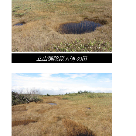
立山彌陀原 がきの田