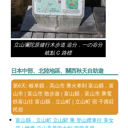
立山彌陀原健行木步道 追分．一の谷分
岐點 C 路標
日本中部、北陸地區、關西秋天自助遊
第6天: 岐阜縣．高山市 乘火車到 富山縣．富
山市 | 富山市 散步遊 | 富山縣．富山市 乘電
鉄富山往 富山縣．立山町 | 立山町 宿 千壽莊
民宿
富山縣．立山町 立山駅 乘 登山纜車往 美女
平 | 轉乘 立山高原巴士到 室堂高原