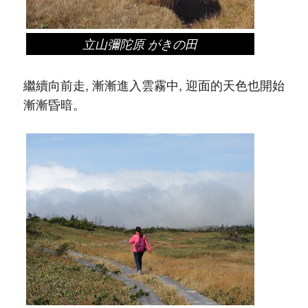
立山彌陀原 がきの田
繼續向前走, 漸漸進入雲霧中, 迎面的天色也開始
漸漸昏暗。