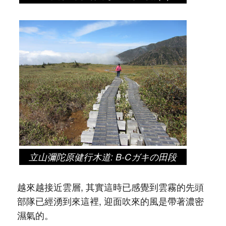
立山彌陀原健行木道: B-Cガキの田段
越來越接近雲層, 其實這時已感覺到雲霧的先頭
部隊已經湧到來這裡, 迎面吹來的風是帶著濃密
濕氣的。