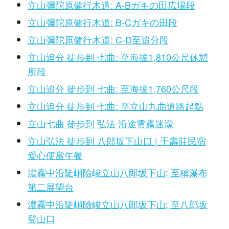
立山彌陀原健行木道: A-Bガキの田広場段
立山彌陀原健行木道: B-Cガキの田段
立山彌陀原健行木道: C-D至追分段
立山追分 徒步到 七曲: 至海拔1,810公尺休憩
所段
立山追分 徒步到 七曲: 至海拔1,760公尺段
立山追分 徒步到 七曲: 至立山九曲道路起點
立山七曲 徒步到 弘法 沿途雲霧迷濛
立山弘法 徒步到 八郎坂下山口 | 千壽莊民宿
愛心便當午餐
濃霧中沿陡峭險峻立山八郎坂下山: 至稱瀑布
第二展望台
濃霧中沿陡峭險峻立山八郎坂下山: 至八郎坂
登山口