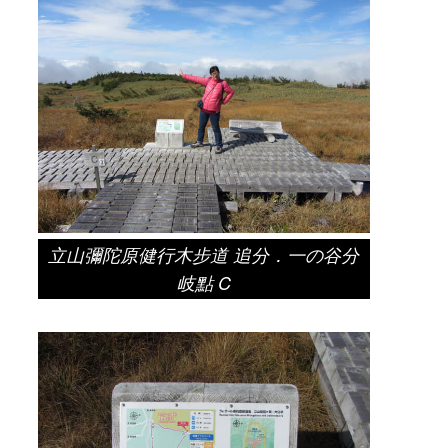
立山彌陀原健行木步道 追分．一の谷分
岐點 C