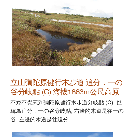
立山彌陀原健行木步道 追分．一の
谷分岐點 (C) 海拔1863m公尺高原
不經不覺來到彌陀原健行木步道分岐點 (C), 也
稱為追分．一の谷分岐點, 右邊的木道是往一の
谷, 左邊的木道是往追分。