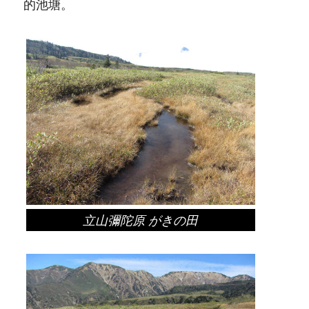
的池塘。
立山彌陀原 がきの田