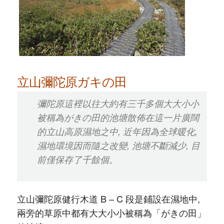
立山彌陀原ガキの田
彌陀原這裡以往大約有三千多個大大小小
被稱為がきの田的池塘散佈在這一片廣闊
的立山高原濕地之中, 近年因為全球暖化,
濕地環境因而隨之改變, 池塘不斷減少, 目
前僅保存了千餘個。
立山彌陀原健行木道 B – C 段是鋪設在濕地中,
兩旁的草原中都有大大小小被稱為「がきの田」